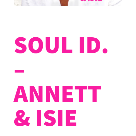
SOUL ID.
–
ANNETT
& ISIE